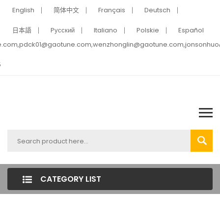
English
简体中文
Français
Deutsch
日本語
Pусский
Italiano
Polskie
Español
e.com,pdck01@gaotune.com,wenzhonglin@gaotune.com,jonsonhu
5
CATEGORY LIST