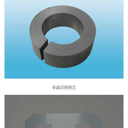
非晶切割铁芯