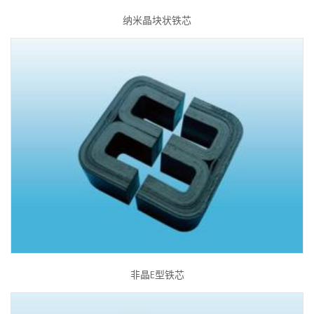
纳米晶块状铁芯
非晶E型铁芯