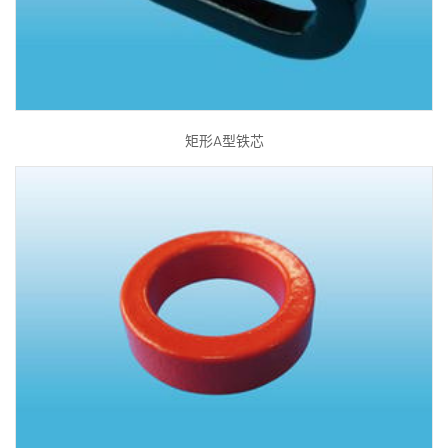
矩形A型铁芯