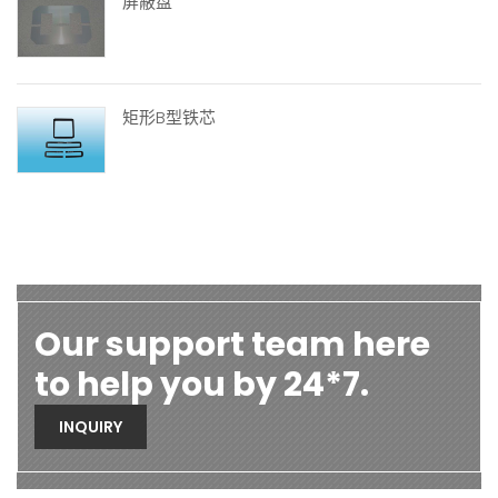
屏蔽盘
矩形B型铁芯
Our support team here
to help you by 24*7.
INQUIRY