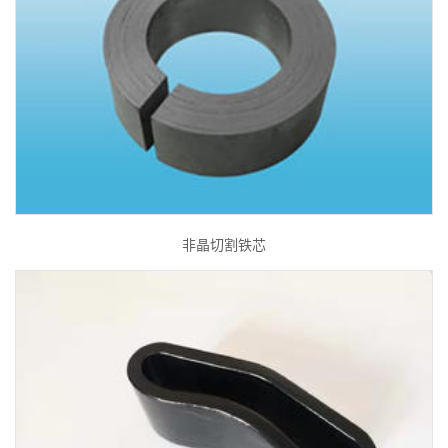
非晶切割铁芯