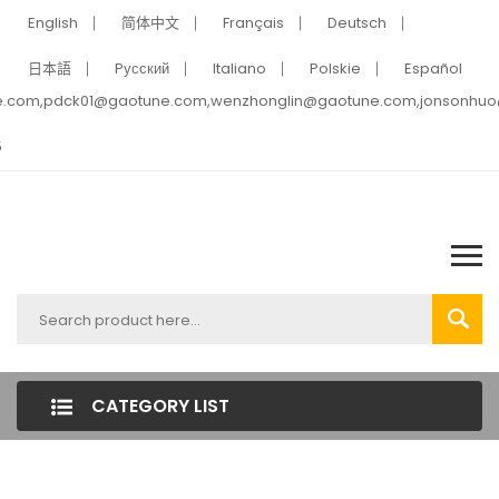
English
简体中文
Français
Deutsch
日本語
Pусский
Italiano
Polskie
Español
e.com,pdck01@gaotune.com,wenzhonglin@gaotune.com,jonsonhu
5
CATEGORY LIST