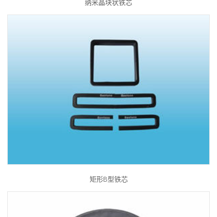
纳米晶块状铁芯
矩形B型铁芯