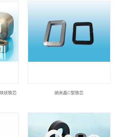
和块状铁芯
纳米晶C型铁芯