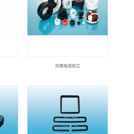
共模电感铁芯