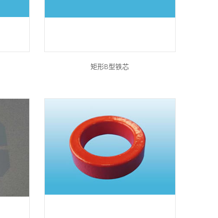
矩形B型铁芯