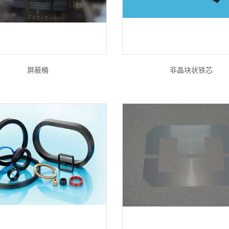
屏蔽桶
非晶块状铁芯