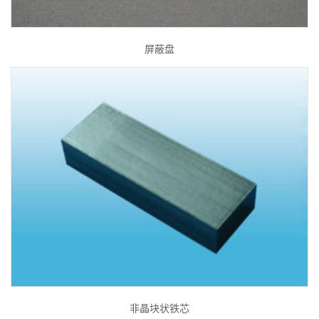
屏蔽盘
非晶块状铁芯