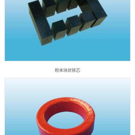
粉末块状铁芯