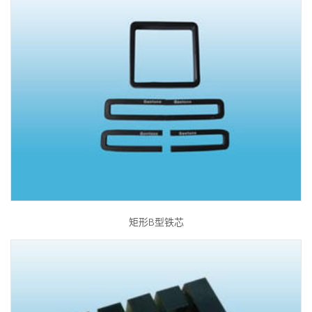
矩形B型铁芯