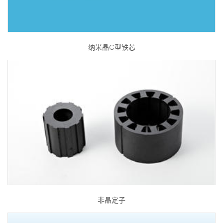
纳米晶C型铁芯
非晶定子