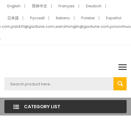
English
简体中文
Français
Deutsch
日本語
Pусский
Italiano
Polskie
Español
e.com,pdck01@gaotune.com,wenzhonglin@gaotune.com,jonsonhu
5
CATEGORY LIST