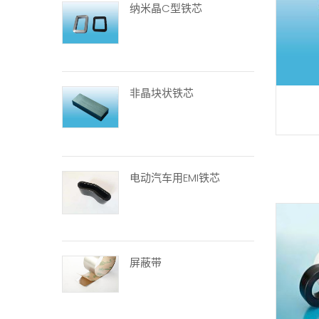
纳米晶C型铁芯
非晶块状铁芯
电动汽车用EMI铁芯
屏蔽带