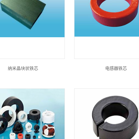
纳米晶块状铁芯
电感器铁芯