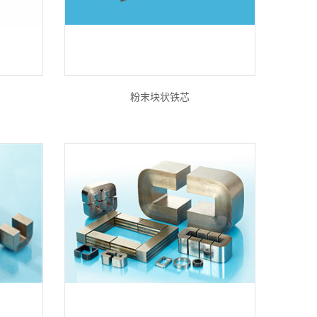
粉末块状铁芯