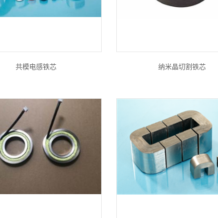
共模电感铁芯
纳米晶切割铁芯