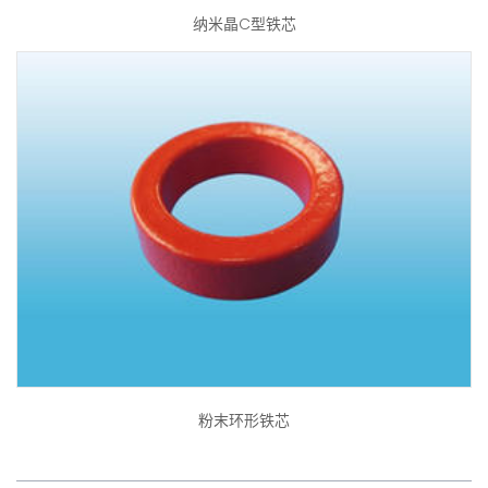
纳米晶C型铁芯
粉末环形铁芯