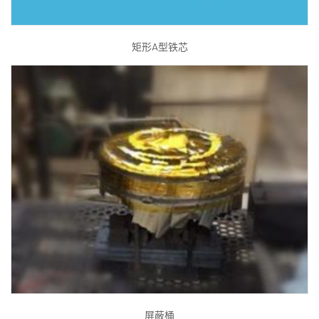
矩形A型铁芯
屏蔽桶