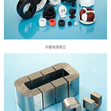
共模电感铁芯