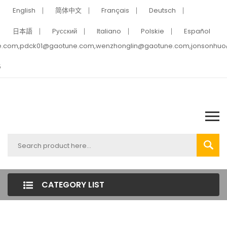
English
简体中文
Français
Deutsch
日本語
Pусский
Italiano
Polskie
Español
e.com,pdck01@gaotune.com,wenzhonglin@gaotune.com,jonsonhu
5
CATEGORY LIST