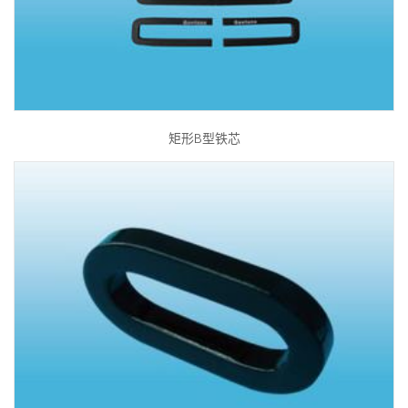
矩形B型铁芯