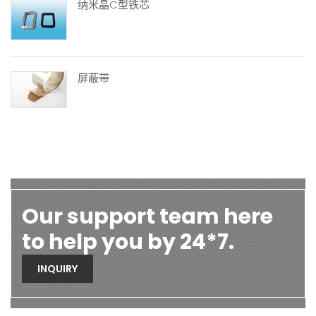
纳米晶C型铁芯
屏蔽带
Our support team here
to help you by 24*7.
INQUIRY