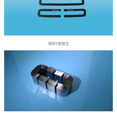
矩形B型铁芯