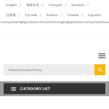
English
简体中文
Français
Deutsch
日本語
Pусский
Italiano
Polskie
Español
e.com,pdck01@gaotune.com,wenzhonglin@gaotune.com,jonsonhu
5
CATEGORY LIST