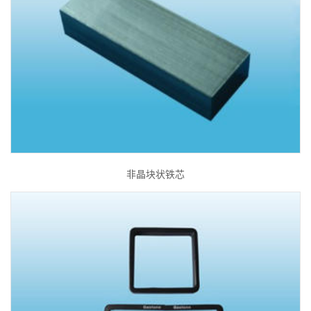
非晶块状铁芯