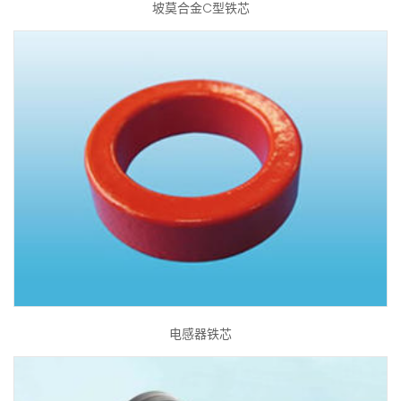
坡莫合金C型铁芯
电感器铁芯