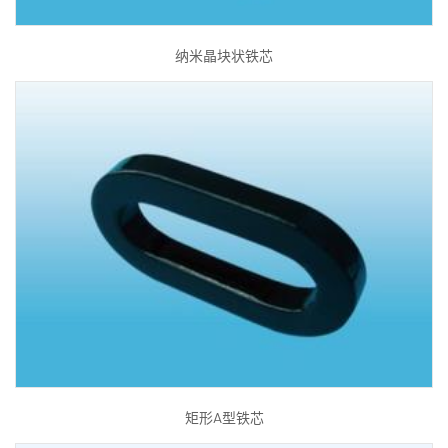
纳米晶块状铁芯
矩形A型铁芯