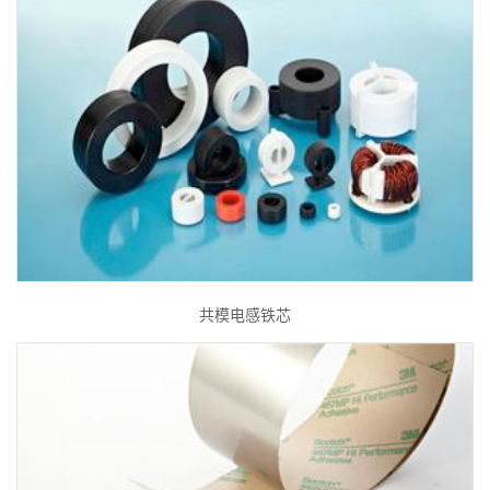
共模电感铁芯