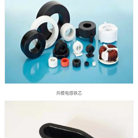
共模电感铁芯