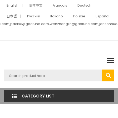
English
简体中文
Français
Deutsch
日本語
Pусский
Italiano
Polskie
Español
e.com,pdck01@gaotune.com,wenzhonglin@gaotune.com,jonsonhu
5
CATEGORY LIST