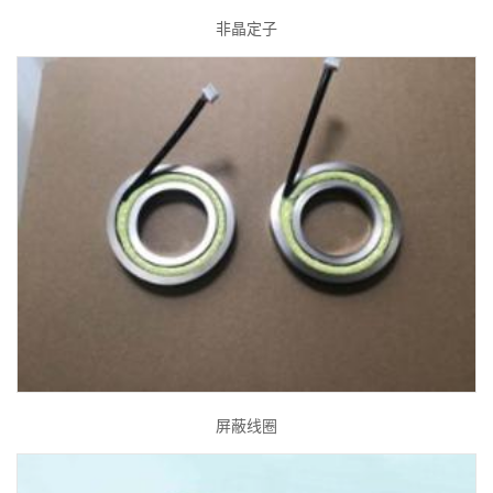
非晶定子
屏蔽线圈