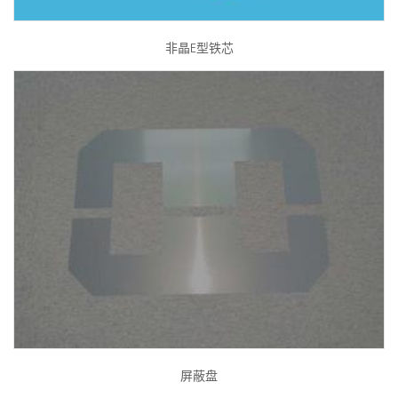
非晶E型铁芯
屏蔽盘