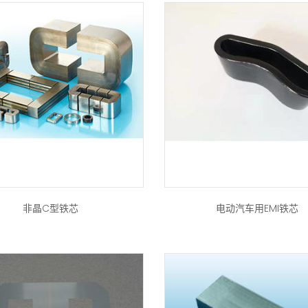
非晶C型铁芯
电动汽车用EMI铁芯