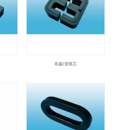
非晶E型铁芯