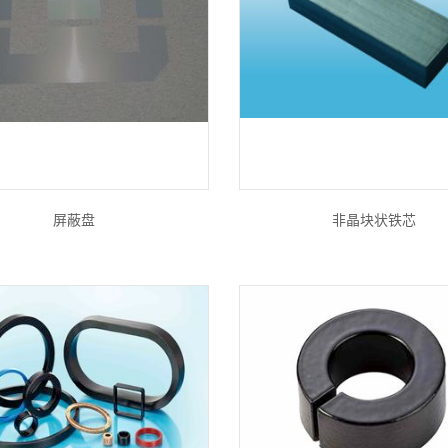
屏蔽盘
非晶块状铁芯