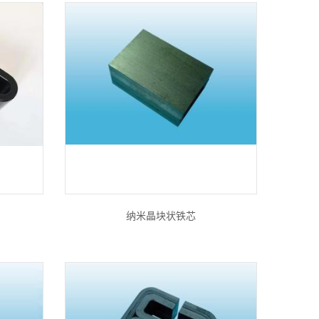
纳米晶块状铁芯