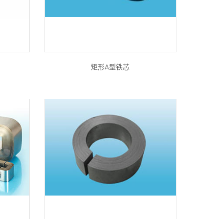
矩形A型铁芯