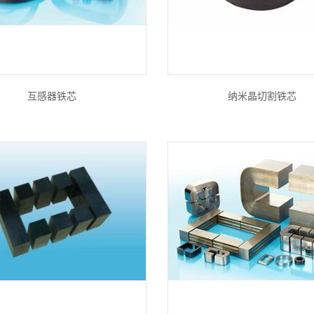
互感器铁芯
纳米晶切割铁芯