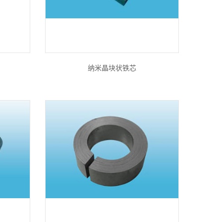
纳米晶块状铁芯