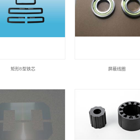
矩形B型铁芯
屏蔽线圈