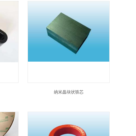
纳米晶块状铁芯