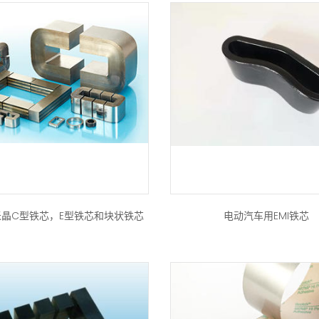
晶C型铁芯，E型铁芯和块状铁芯
电动汽车用EMI铁芯