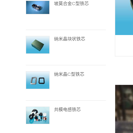
坡莫合金C型铁芯
纳米晶块状铁芯
纳米晶C型铁芯
共模电感铁芯