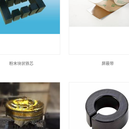
粉末块状铁芯
屏蔽带