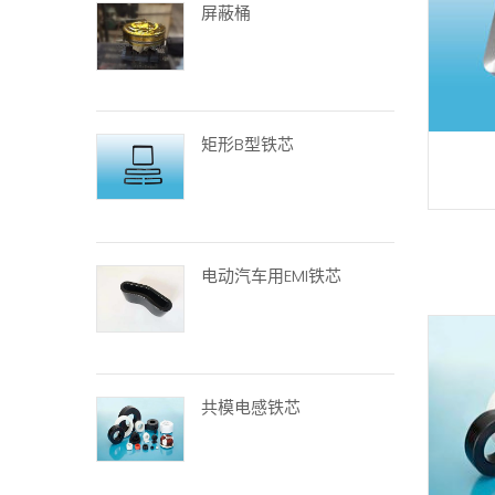
屏蔽桶
矩形B型铁芯
电动汽车用EMI铁芯
共模电感铁芯