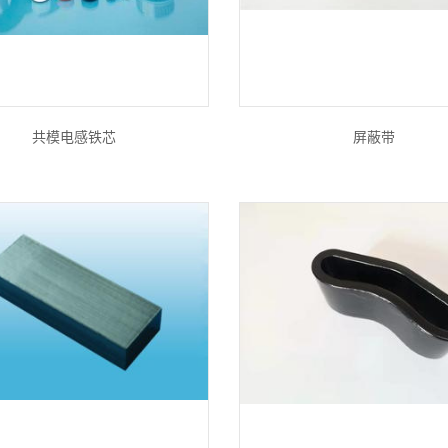
共模电感铁芯
屏蔽带