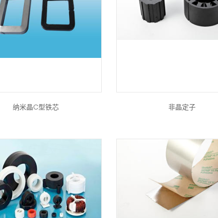
纳米晶C型铁芯
非晶定子