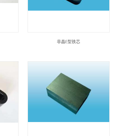
非晶E型铁芯