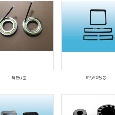
屏蔽线圈
矩形B型铁芯