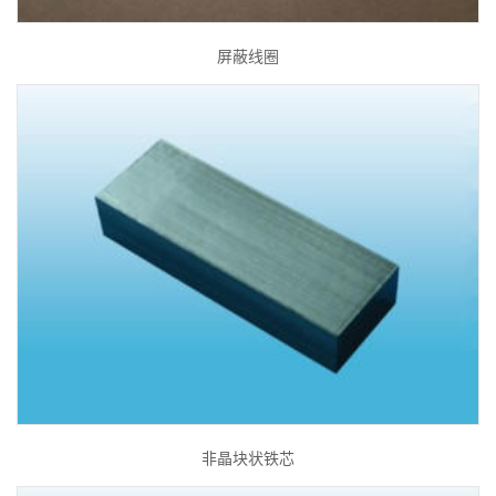
屏蔽线圈
非晶块状铁芯