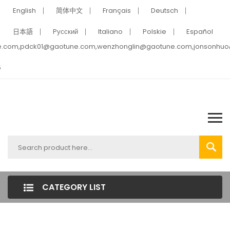
English
简体中文
Français
Deutsch
日本語
Pусский
Italiano
Polskie
Español
e.com,pdck01@gaotune.com,wenzhonglin@gaotune.com,jonsonhu
5
CATEGORY LIST