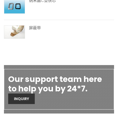
纳米晶C型铁芯
屏蔽带
Our support team here
to help you by 24*7.
INQUIRY