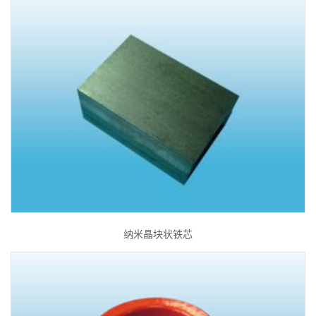
纳米晶块状铁芯