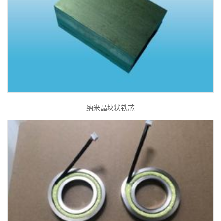
纳米晶块状铁芯