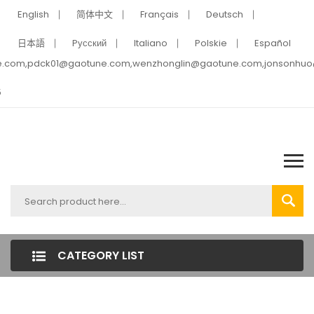
English
简体中文
Français
Deutsch
日本語
Pусский
Italiano
Polskie
Español
e.com,pdck01@gaotune.com,wenzhonglin@gaotune.com,jonsonhu
5
CATEGORY LIST