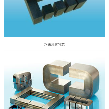
粉末块状铁芯