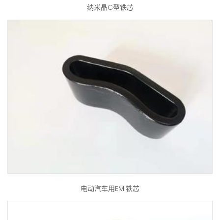
纳米晶C型铁芯
电动汽车用EMI铁芯