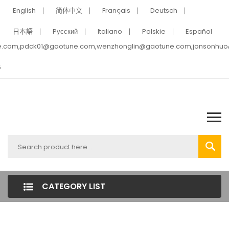
English
简体中文
Français
Deutsch
日本語
Pусский
Italiano
Polskie
Español
e.com,pdck01@gaotune.com,wenzhonglin@gaotune.com,jonsonhu
5
CATEGORY LIST