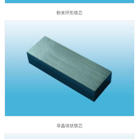
粉末环形铁芯
非晶块状铁芯