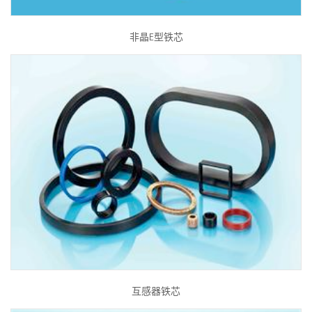
非晶E型铁芯
互感器铁芯