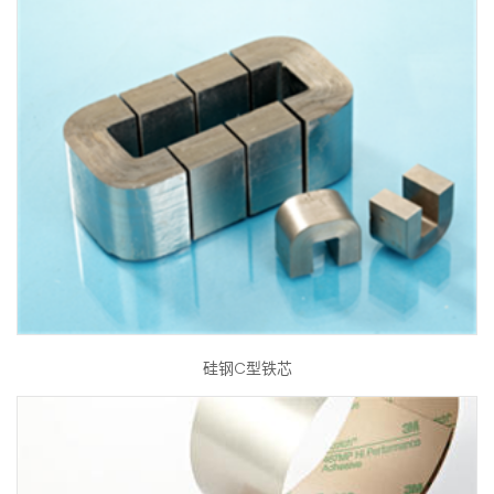
硅钢C型铁芯