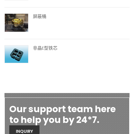
屏蔽桶
非晶E型铁芯
Our support team here
to help you by 24*7.
INQUIRY