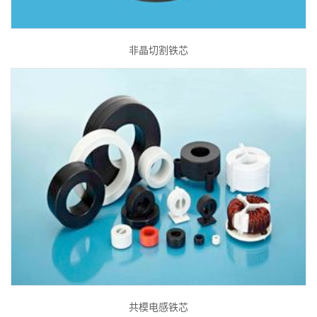
非晶切割铁芯
共模电感铁芯