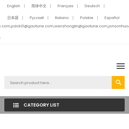
English
简体中文
Français
Deutsch
日本語
Pусский
Italiano
Polskie
Español
e.com,pdck01@gaotune.com,wenzhonglin@gaotune.com,jonsonhu
5
CATEGORY LIST