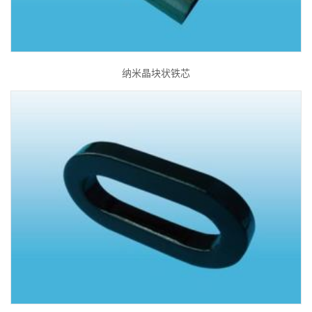
纳米晶块状铁芯