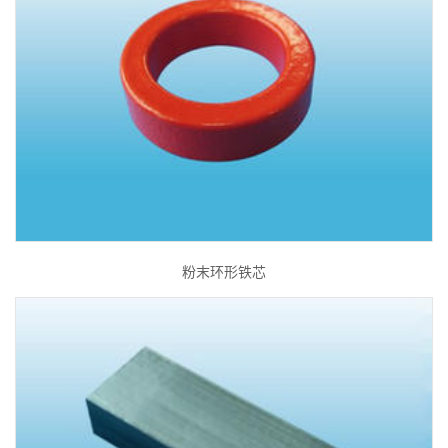
粉末环形铁芯