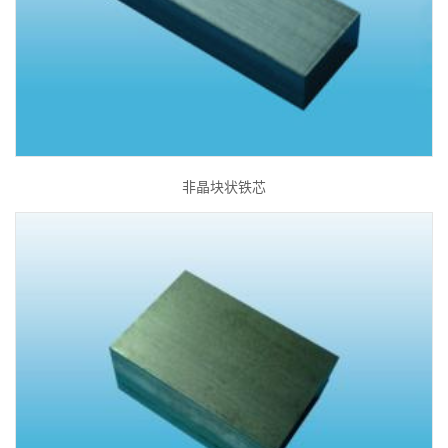
非晶块状铁芯