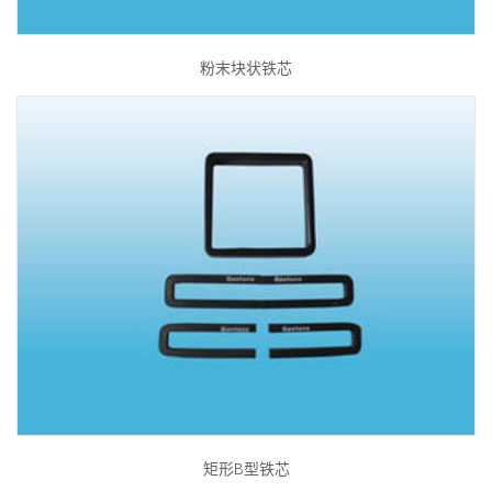
粉末块状铁芯
矩形B型铁芯