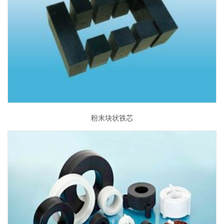
粉末块状铁芯