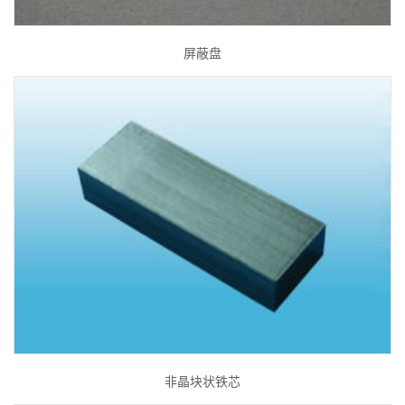
屏蔽盘
非晶块状铁芯