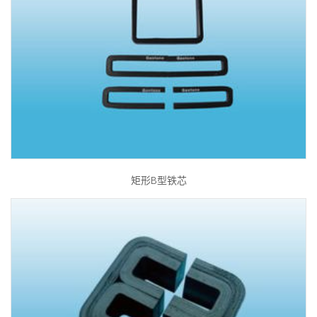
矩形B型铁芯