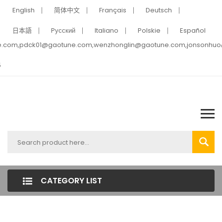
English
简体中文
Français
Deutsch
日本語
Pусский
Italiano
Polskie
Español
e.com,pdck01@gaotune.com,wenzhonglin@gaotune.com,jonsonhu
5
CATEGORY LIST