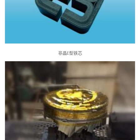
非晶E型铁芯