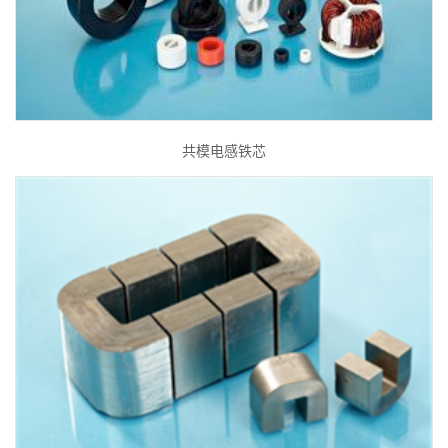
共模电感铁芯