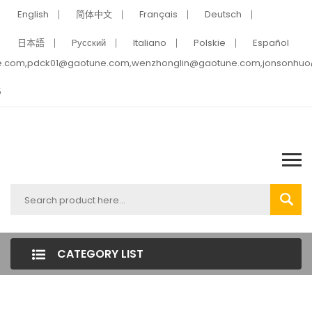
English
简体中文
Français
Deutsch
日本語
Pусский
Italiano
Polskie
Español
e.com,pdck01@gaotune.com,wenzhonglin@gaotune.com,jonsonhu
5
CATEGORY LIST