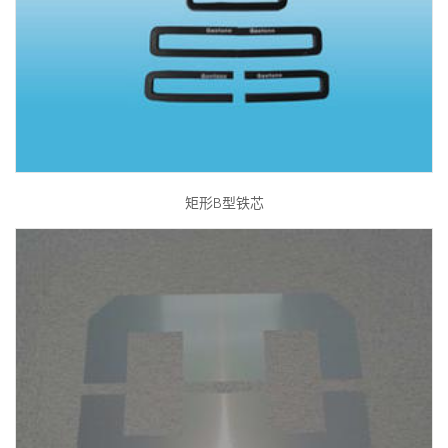
矩形B型铁芯