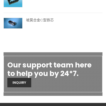
坡莫合金C型铁芯
Our support team here
to help you by 24*7.
INQUIRY